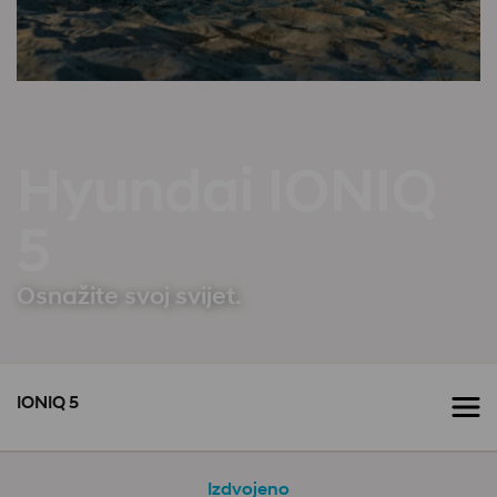
Hyundai IONIQ
5
Osnažite svoj svijet.
IONIQ 5
Izdvojeno