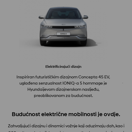
Elektrificirajući dizajn
Inspiriran futurističkim dizajnom Concepta 45 EV,
Už
uglađena senzualnost IONIQ-a 5 hommage je
vožnj
Hyundaijevom dizajnerskom nasljeđu,
preoblikovanom za budućnost.
Budućnost električne mobilnosti je ovdje.
Zahvaljujući dizajnu i dinamici vožnje koji oduzimaju dah, kao i