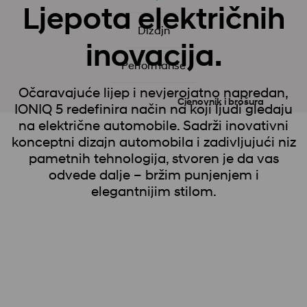
Ljepota električnih
Dizajn
inovacija.
Performanse
Očaravajuće lijep i nevjerojatno napredan,
Cjenovnik i brošura
IONIQ 5 redefinira način na koji ljudi gledaju
na električne automobile. Sadrži inovativni
konceptni dizajn automobila i zadivljujući niz
pametnih tehnologija, stvoren je da vas
odvede dalje – bržim punjenjem i
elegantnijim stilom.