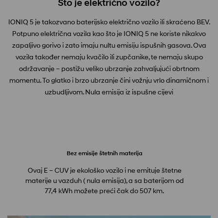
Što je električno vozilo?
IONIQ 5 je takozvano baterijsko električno vozilo ili skraćeno BEV.
Potpuno električna vozila kao što je IONIQ 5 ne koriste nikakvo
zapaljivo gorivo i zato imaju nultu emisiju ispušnih gasova. Ova
vozila također nemaju kvačilo ili zupčanike, te nemaju skupo
održavanje – postižu veliko ubrzanje zahvaljujući obrtnom
momentu. To glatko i brzo ubrzanje čini vožnju vrlo dinamičnom i
uzbudljivom. Nula emisija iz ispušne cijevi
Bez emisije štetnih materija
Ovaj E – CUV je ekološko vozilo i ne emituje štetne
Elek
materije u vazduh ( nula emisija), a sa baterijom od
77,4 kWh možete preći čak do 507 km.
kat