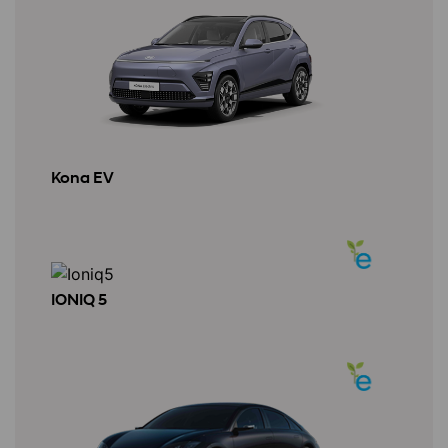
Kona EV
IONIQ 5