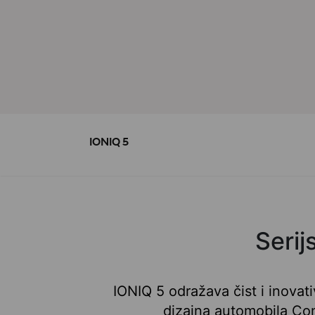
IONIQ 5
Serij
IONIQ 5 odražava čist i inovati
dizajna automobila Con