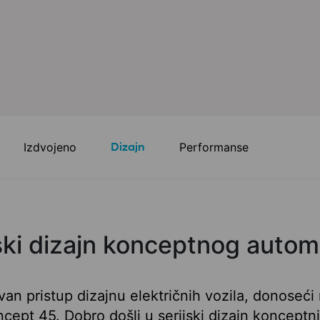
Izdvojeno
Dizajn
Performanse
ski dizajn konceptnog autom
van pristup dizajnu električnih vozila, donoseći
cept 45. Dobro došli u serijski dizajn konceptni