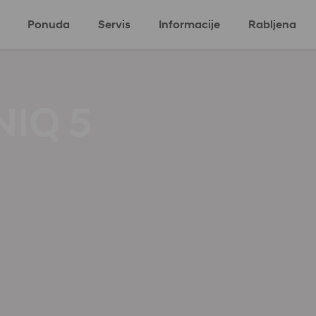
Ponuda
Servis
Informacije
Rabljena
ki program
Eco program
Komercijalni
NIQ 5