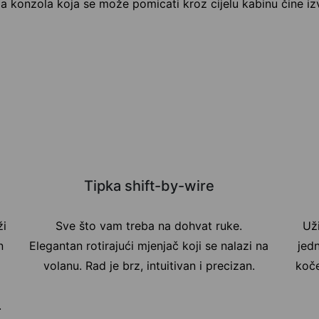
nja konzola koja se može pomicati kroz cijelu kabinu čine i
Tipka shift-by-wire
ži
Sve što vam treba na dohvat ruke.
Už
n
Elegantan rotirajući mjenjač koji se nalazi na
jed
i
volanu. Rad je brz, intuitivan i precizan.
koče
.