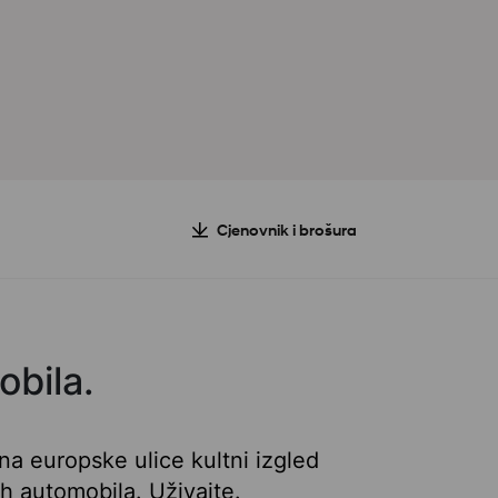
Cjenovnik i brošura
obila.
 na europske ulice kultni izgled
h automobila. Uživajte.