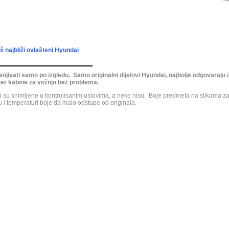
 najbliži ovlašteni Hyundai
jenjivati samo po izgledu. Samo originalni dijelovi Hyundai, najbolje odgovaraj
ilter kabine za vožnju bez problema.
ji su snimljene u kontrolisanim uslovima, a neke nisu. Boje predmeta na slikama z
 i temperaturi boje da malo odstupe od originala.