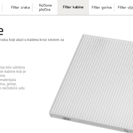
e
raka koji ulazi u kabinu kroz sistem za
žnja bila udobna
lter kabine koji je
oma
materijala
na, grinje,
le nečistoće uđu