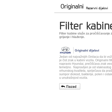
Originalni
Rezervni dijelovi
Filter kabin
Filter kabine služe za pročišćavanje z
grijanje i hlađenje.
Jedan od najvažnijih činilaca da bi vo
je čist zrak u kabini vozila. Originalni fi
napravio Hyundai, prečišćava zrak ve
temeljno. Napravljen je od vlaknastog 
vrhunskog kvaliteta, spriječava da praši
sumpor dioksid, bakterije, polen i osta
u unutrašnjost vozila.